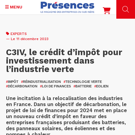
MENU
Aller
au
EXPERTS
contenu
— Le 11 décembre 2023
principal
C3IV, le crédit d’impôt pour
investissement dans
l’industrie verte
#
IMPÔT
#
RÉINDUSTRIALISATION
#
TECHNOLOGIE VERTE
#
DÉCARBONATION
#
LOI DE FINANCES
#
BATTERIE
#
EOLIEN
Une incitation à la relocalisation des industries
en France. Dans un objectif de décarbonation, le
projet de loi de finances pour 2024 met en place
un nouveau crédit d’impôt en faveur des
entreprises françaises produisant des batteries,
des panneaux solaires, des éoliennes et des
pompes à chaleur.