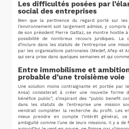
Les difficultés posées par l’él
social des entreprises
Bien que la pertinence du regard porté sur les 
l’environnement soit largement admise, y compris p
de son président Pierre Gattaz, se montre hostile à u
possibilité de nombreux recours juridiques. La 
d’inclure dans les statuts de l’entreprise une miss
par les organisations patronales (Medef, Afep et A
qui sera prise dans quelques semaines et qui comme
Entre immobilisme et ambition 
probable d’une troisième voie
Une solution moins contraignante et portée par le
Ansa) consisterait à créer une nouvelle forme d’
bénéfice public”, s’inspirant des “public benefit cor
dans les statuts de l’entreprise une mission soc
viendrait compléter la recherche du profit. Les en
mieux prendre en compte l’intérêt général, ce
ambiguïté comme l’une de leurs missions. Il y a de f
aujourd’hui le vent en poupe, ne finisse par s’impos