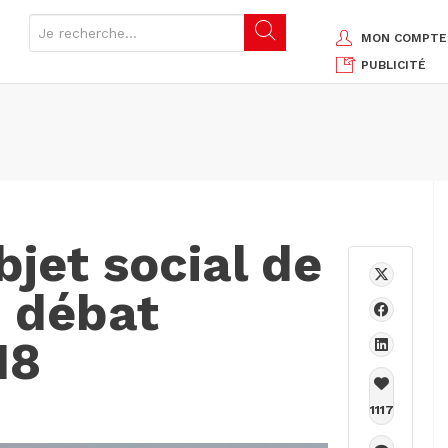
MON COMPTE
PUBLICITÉ
bjet social de
n débat
18
1117