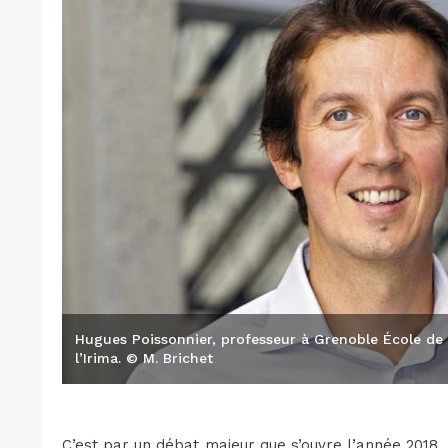
Hugues Poissonnier, professeur à Grenoble École de
l’Irima. © M. Brichet
C’est par un débat majeur que s’ouvre l’année 2018.