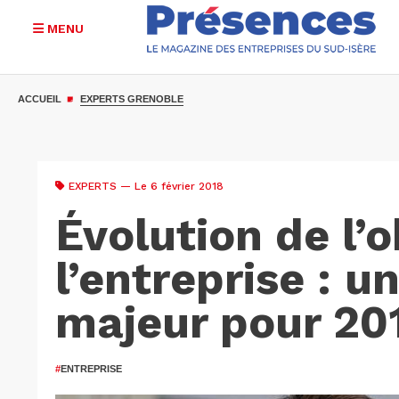
MENU
Aller
au
ACCUEIL
EXPERTS GRENOBLE
contenu
principal
EXPERTS
— Le 6 février 2018
Évolution de l’o
l’entreprise : u
majeur pour 20
#
ENTREPRISE