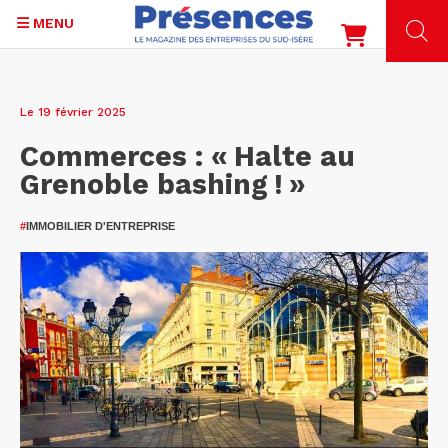
MENU
Aller
au
Le 19 février 2025
contenu
principal
Commerces : « Halte au
Grenoble bashing ! »
#
IMMOBILIER D'ENTREPRISE