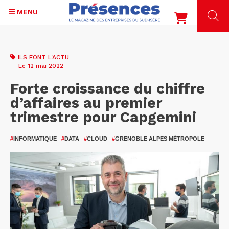
MENU
Aller
au
ILS FONT L'ACTU
contenu
— Le 12 mai 2022
principal
Forte croissance du chiffre
d’affaires au premier
trimestre pour Capgemini
#
INFORMATIQUE
#
DATA
#
CLOUD
#
GRENOBLE ALPES MÉTROPOLE