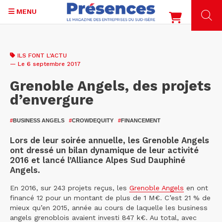
MENU
Aller
au
ILS FONT L'ACTU
contenu
— Le 6 septembre 2017
principal
Grenoble Angels, des projets
d’envergure
#
BUSINESS ANGELS
#
CROWDEQUITY
#
FINANCEMENT
Lors de leur soirée annuelle, les Grenoble Angels
ont dressé un bilan dynamique de leur activité
2016 et lancé l’Alliance Alpes Sud Dauphiné
Angels.
En 2016, sur 243 projets reçus, les
Grenoble Angels
en ont
financé 12 pour un montant de plus de 1 M€. C’est 21 % de
mieux qu’en 2015, année au cours de laquelle les business
angels grenoblois avaient investi 847 k€. Au total, avec