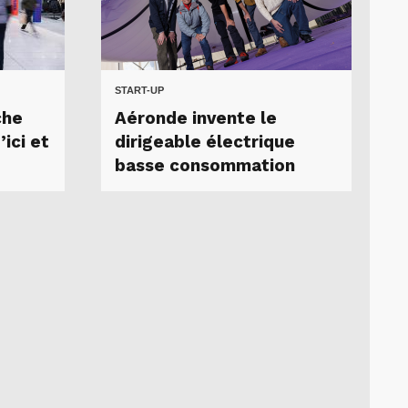
START-UP
che
Aéronde invente le
ici et
dirigeable électrique
basse consommation