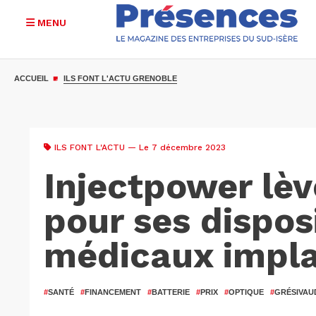
MENU
Aller
au
ACCUEIL
ILS FONT L'ACTU GRENOBLE
contenu
principal
ILS FONT L'ACTU
— Le 7 décembre 2023
Injectpower lè
pour ses disposi
médicaux impla
#
SANTÉ
#
FINANCEMENT
#
BATTERIE
#
PRIX
#
OPTIQUE
#
GRÉSIVAU