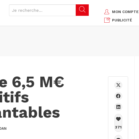
MON COMPTE
PUBLICITÉ
ve 6,5 M€
tifs
ntables
371
DAN