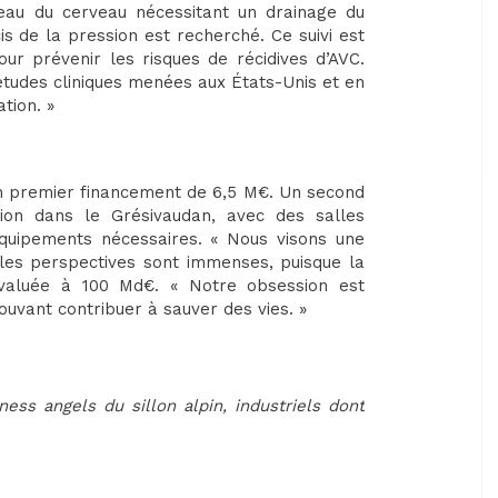
veau du cerveau nécessitant un drainage du
cis de la pression est recherché. Ce suivi est
our prévenir les risques de récidives d’AVC.
études cliniques menées aux États-Unis et en
tion. »
un premier financement de 6,5 M€. Un second
ion dans le Grésivaudan, avec des salles
uipements nécessaires. « Nous visons une
, les perspectives sont immenses, puisque la
évaluée à 100 Md€. « Notre obsession est
pouvant contribuer à sauver des vies. »
iness angels du sillon alpin, industriels dont