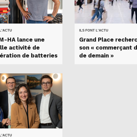
 L'ACTU
ILS FONT L'ACTU
M-HA lance une
Grand Place recher
le activité de
son « commerçant d’
ération de batteries
de demain »
 L'ACTU