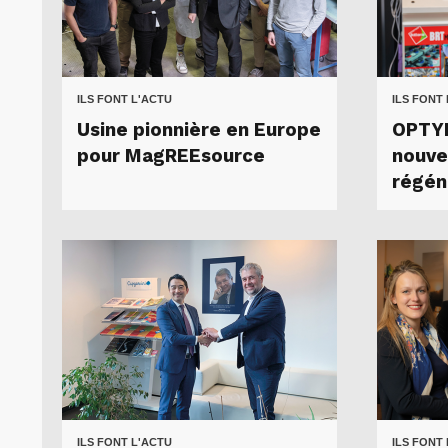
ILS FONT L'ACTU
ILS FONT
Usine pionnière en Europe
OPTY
pour MagREEsource
nouvel
régén
ILS FONT L'ACTU
ILS FONT