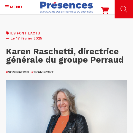
MENU
Aller
au
ILS FONT L'ACTU
contenu
— Le 17 février 2025
principal
Karen Raschetti, directrice
générale du groupe Perraud
#
NOMINATION
#
TRANSPORT