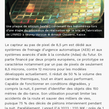
Une plaque de silicium (wafer) contenant des bolomètres lors
d’une étape du processus de réalisation sur le site de fabrication
de LYNRED à Veurey-Voroize © Arnaud Childéric, Kalice
Le capteur au pas de pixel de 8,5 µm est dédié aux
systèmes de freinage d’urgence automatique (AEB) et aux
systèmes avancés d’aide à la conduite (Adas) du futur. En
partie financé par deux projets européens, ce prototype se
caractérise notamment par un pas de pixels de seulement
8,5 microns, contre 12 microns pour les modèles
développés actuellement. Il réduit de 50 % le volume des
caméras thermiques, tout en étant aussi performant.
Capable de fonctionner en conditions dégradées, y
compris la nuit, il permet d’identifier des objets dès 150
mètres de dis-tance. Son utilisation pourrait limiter les
accidents de la route et sauver des milliers de vies,
puisque 75 % des décès de piétons interviennent pendant
la nuit. Parallèlement, Lynred (CA 2023 : 220 M€ ; près de 1