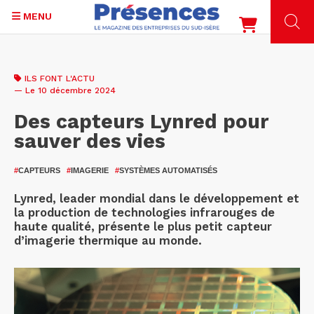
MENU
Aller
au
ILS FONT L'ACTU
contenu
— Le 10 décembre 2024
principal
Des capteurs Lynred pour
sauver des vies
#
CAPTEURS
#
IMAGERIE
#
SYSTÈMES AUTOMATISÉS
Lynred, leader mondial dans le développement et
la production de technologies infrarouges de
haute qualité, présente le plus petit capteur
d’imagerie thermique au monde.