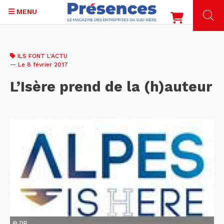
MENU
Aller
au
ILS FONT L'ACTU
contenu
— Le 8 février 2017
principal
L’Isère prend de la (h)auteur
© DR