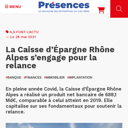
MENU
Aller
au
ILS FONT L'ACTU
contenu
— Le 28 mai 2021
principal
La Caisse d’Épargne Rhône
Alpes s’engage pour la
relance
#
BANQUE
#
FINANCES
#
IMMOBILIER
#
IMPLANTATION
En pleine année Covid, la Caisse d’Épargne Rhône
Alpes a réalisé un produit net bancaire de 688,1
Md€, comparable à celui atteint en 2019. Elle
capitalise sur ses fondamentaux pour soutenir la
relance.