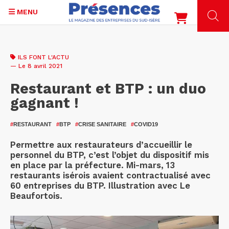
MENU
Aller
au
ILS FONT L'ACTU
contenu
— Le 8 avril 2021
principal
Restaurant et BTP : un duo
gagnant !
#
RESTAURANT
#
BTP
#
CRISE SANITAIRE
#
COVID19
Permettre aux restaurateurs d’accueillir le
personnel du BTP, c’est l’objet du dispositif mis
en place par la préfecture. Mi-mars, 13
restaurants isérois avaient contractualisé avec
60 entreprises du BTP. Illustration avec Le
Beaufortois.