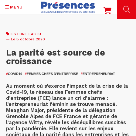
MENU
Aller
au
ILS FONT L'ACTU
contenu
— Le 8 octobre 2020
principal
La parité est source de
croissance
#
COVID19
#
FEMMES CHEFS D'ENTREPRISE
#
ENTREPRENEURIAT
Au moment où s’exerce l’impact de la crise de la
Covid-19, le réseau des Femmes chefs
d’entreprise (FCE) lance un cri d’alarme :
l’entrepreneuriat féminin se trouve menacé.
Meaghan Major, présidente de la délégation
Grenoble Alpes de FCE France et gérante de
l’agence Witty, révèle les déséquilibres suscités
par la pandémie. Elle revient sur les enjeux
sociétaux de la parité dans les entreprises et les