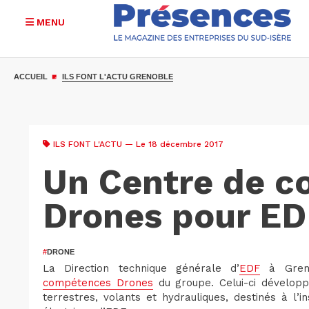
MENU
Aller
au
ACCUEIL
ILS FONT L'ACTU GRENOBLE
contenu
principal
ILS FONT L'ACTU
— Le 18 décembre 2017
Un Centre de 
Drones pour ED
#
DRONE
La Direction technique générale d’
EDF
à Greno
compétences Drones
du groupe. Celui-ci développ
terrestres, volants et hydrauliques, destinés à l’i