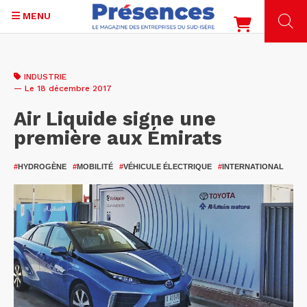
MENU
Aller
au
INDUSTRIE
contenu
— Le 18 décembre 2017
principal
Air Liquide signe une
première aux Émirats
#
HYDROGÈNE
#
MOBILITÉ
#
VÉHICULE ÉLECTRIQUE
#
INTERNATIONAL