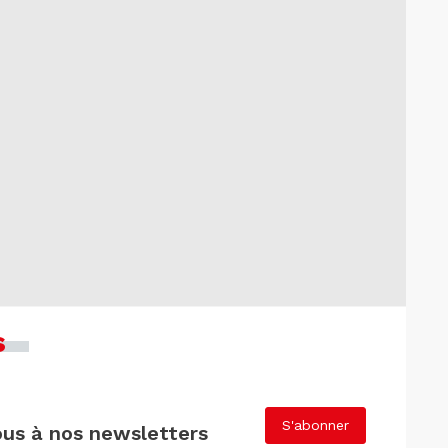
s
S'abonner
us à nos newsletters