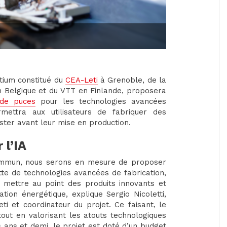
rtium constitué du
CEA-Leti
à Grenoble, de la
n Belgique et du VTT en Finlande, proposera
 de puces
pour les technologies avancées
permettra aux utilisateurs de fabriquer des
ester avant leur mise en production.
 l’IA
ommun, nous serons en mesure de proposer
tte de technologies avancées de fabrication,
 mettre au point des produits innovants et
n énergétique, explique Sergio Nicoletti,
 et coordinateur du projet. Ce faisant, le
 tout en valorisant les atouts technologiques
 ans et demi, le projet est doté d’un budget