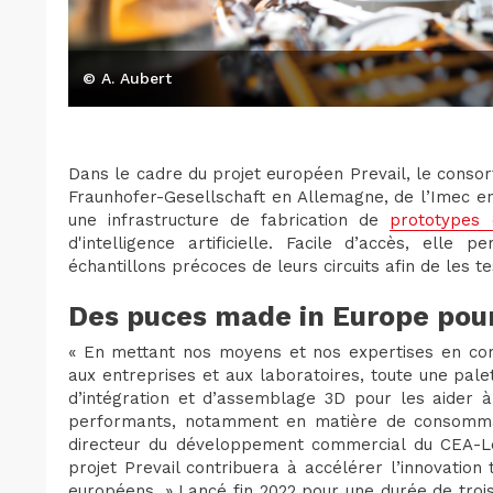
© A. Aubert
Dans le cadre du projet européen Prevail, le conso
Fraunhofer-Gesellschaft en Allemagne, de l’Imec e
une infrastructure de fabrication de
prototypes
d'intelligence artificielle. Facile d’accès, elle 
échantillons précoces de leurs circuits afin de les t
Des puces made in Europe pour
« En mettant nos moyens et nos expertises en c
aux entreprises et aux laboratoires, toute une pale
d’intégration et d’assemblage 3D pour les aider à
performants, notamment en matière de consommatio
directeur du développement commercial du CEA-Leti
projet Prevail contribuera à accélérer l’innovation
européens. » Lancé fin 2022 pour une durée de trois