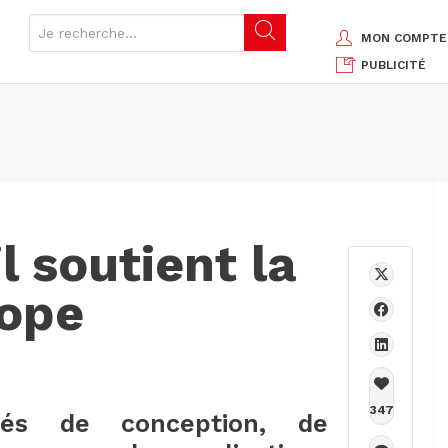
MON COMPTE
PUBLICITÉ
l soutient la
rope
347
tés de conception, de