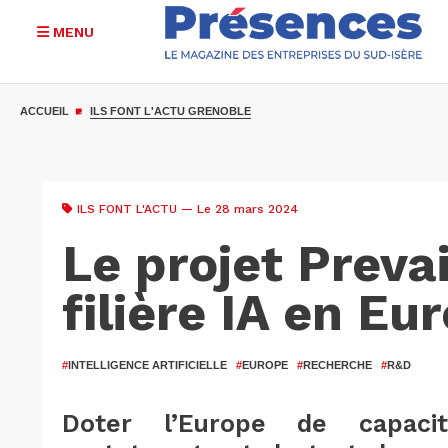
MENU
Aller
au
ACCUEIL
ILS FONT L'ACTU GRENOBLE
contenu
principal
ILS FONT L'ACTU
— Le 28 mars 2024
Le projet Prevai
filière IA en Eu
#
INTELLIGENCE ARTIFICIELLE
#
EUROPE
#
RECHERCHE
#
R&D
Doter l’Europe de capaci