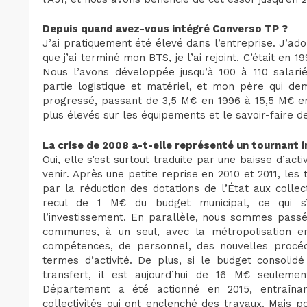
Depuis quand avez-vous intégré Converso TP ?
J’ai pratiquement été élevé dans l’entreprise. J’a
que j’ai terminé mon BTS, je l’ai rejoint. C’était en 
Nous l’avons développée jusqu’à 100 à 110 salari
partie logistique et matériel, et mon père qui dem
progressé, passant de 3,5 M€ en 1996 à 15,5 M€ en
plus élevés sur les équipements et le savoir-faire d
La crise de 2008 a-t-elle représenté un tournant 
Oui, elle s’est surtout traduite par une baisse d’activ
venir. Après une petite reprise en 2010 et 2011, les
par la réduction des dotations de l’État aux collect
recul de 1 M€ du budget municipal, ce qui s’
l’investissement. En parallèle, nous sommes pass
communes, à un seul, avec la métropolisation en
compétences, de personnel, des nouvelles procé
termes d’activité. De plus, si le budget consolidé
transfert, il est aujourd’hui de 16 M€ seulem
Département a été actionné en 2015, entraînan
collectivités qui ont enclenché des travaux. Mais p