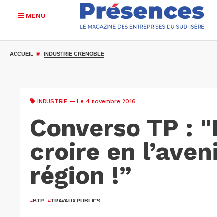
MENU
Aller
au
ACCUEIL
INDUSTRIE GRENOBLE
contenu
principal
INDUSTRIE
— Le 4 novembre 2016
Converso TP : 
croire en l’aven
région !”
#
BTP
#
TRAVAUX PUBLICS