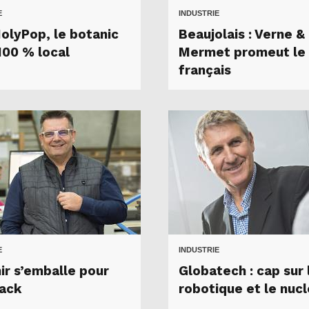
E
INDUSTRIE
HolyPop, le botanic
Beaujolais : Verne &
100 % local
Mermet promeut le 
français
E
INDUSTRIE
ir s’emballe pour
Globatech : cap sur 
ack
robotique et le nucl