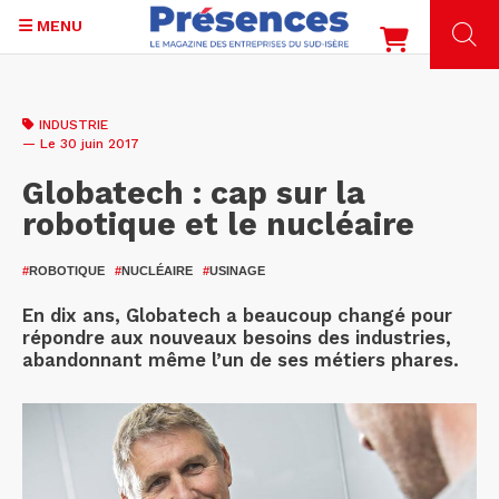
MENU
Aller
au
INDUSTRIE
contenu
— Le 30 juin 2017
principal
Globatech : cap sur la
robotique et le nucléaire
#
ROBOTIQUE
#
NUCLÉAIRE
#
USINAGE
En dix ans, Globatech a beaucoup changé pour
répondre aux nouveaux besoins des industries,
abandonnant même l’un de ses métiers phares.