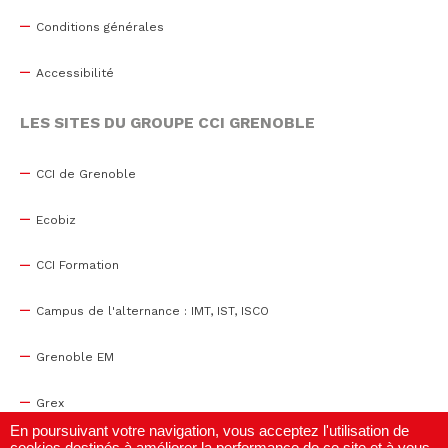
Conditions générales
Accessibilité
LES SITES DU GROUPE CCI GRENOBLE
CCI de Grenoble
Ecobiz
CCI Formation
Campus de l'alternance : IMT, IST, ISCO
Grenoble EM
Grex
En poursuivant votre navigation, vous acceptez l'utilisation de
cookies destinés à améliorer la performance de ce site et à vous