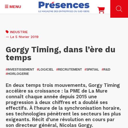
MENU
Aller
au
INDUSTRIE
contenu
— Le 5 février 2019
principal
Gorgy Timing, dans l’ère du
temps
#
INVESTISSEMENT
#
LOGICIEL
#
RECRUTEMENT
#
SPATIAL
#
R&D
#
HORLOGERIE
En deux temps trois mouvements, Gorgy Timing
accélère sa croissance : la PME de La Mure
connaît chaque année depuis 2015 une
progression à deux chiffres et a doublé ses
effectifs. À l’heure de la synchronisation horaire,
ses technologies pénètrent les secteurs les plus
exigeants. Récit d’une révolution en cours par
son directeur général, Nicolas Gorgy.