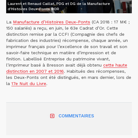
Laurent et Renaud Caillat, PDG et DG de la Manufacture
d'Histoires Deux-Ponts ©DR
La
Manufacture d’Histoires Deux-Ponts
(CA 2018 : 17 M€ ;
150 salariés) a reçu, en juin, le 63e Cadrat d’Or. Cette
distinction remise par la CCFI (Compagnie des chefs de
fabrication des industries) récompense, chaque année, un
imprimeur français pour l’excellence de son travail et son
savoir-faire technique en matière d’impression et de
finition. Labellisé Entreprise du patrimoine vivant,
l’imprimeur basé à Bresson avait déjà obtenu
cette haute
distinction en 2007 et 2016
. Habitués des récompenses,
les Deux-Ponts ont été distingués, en mars dernier, lors de
la
17e Nuit du Livre
.
COMMENTAIRES