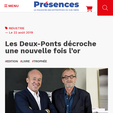
MENU
Aller
au
INDUSTRIE
contenu
— Le 22 août 2019
principal
Les Deux-Ponts décroche
une nouvelle fois l’or
#
EDITION
#
LIVRE
#
TROPHÉE