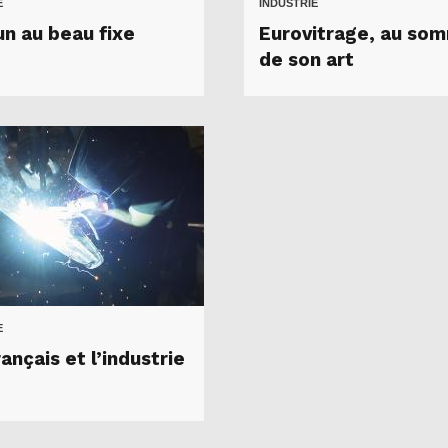
E
INDUSTRIE
un au beau fixe
Eurovitrage, au so
de son art
E
ançais et l’industrie