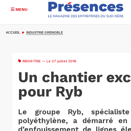
MENU
Aller
au
ACCUEIL
INDUSTRIE GRENOBLE
contenu
principal
INDUSTRIE
— Le 27 juillet 2016
Un chantier ex
pour Ryb
Le groupe Ryb, spécialist
polyéthylène, a démarré en 
d’enfouissement de lignes él