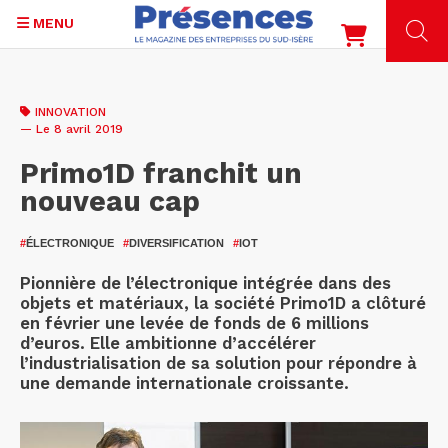
MENU
Aller
au
INNOVATION
contenu
— Le 8 avril 2019
principal
Primo1D franchit un
nouveau cap
#
ÉLECTRONIQUE
#
DIVERSIFICATION
#
IOT
Pionnière de l’électronique intégrée dans des
objets et matériaux, la société Primo1D a clôturé
en février une levée de fonds de 6 millions
d’euros. Elle ambitionne d’accélérer
l’industrialisation de sa solution pour répondre à
une demande internationale croissante.