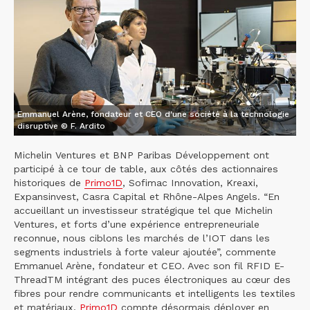
Emmanuel Arène, fondateur et CEO d'une société à la technologie
disruptive © F. Ardito
Michelin Ventures et BNP Paribas Développement ont
participé à ce tour de table, aux côtés des actionnaires
historiques de
Primo1D
, Sofimac Innovation, Kreaxi,
Expansinvest, Casra Capital et Rhône-Alpes Angels. “En
accueillant un investisseur stratégique tel que Michelin
Ventures, et forts d’une expérience entrepreneuriale
reconnue, nous ciblons les marchés de l’IOT dans les
segments industriels à forte valeur ajoutée”, commente
Emmanuel Arène, fondateur et CEO. Avec son fil RFID E-
ThreadTM intégrant des puces électroniques au cœur des
fibres pour rendre communicants et intelligents les textiles
et matériaux,
Primo1D
compte désormais déployer en