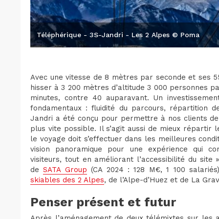
Téléphérique - 3S-Jandri - Les 2 Alpes © Poma
Avec une vitesse de 8 mètres par seconde et ses 55
hisser à 3 200 mètres d’altitude 3 000 personnes p
minutes, contre 40 auparavant. Un investissement 
fondamentaux : fluidité du parcours, répartition d
Jandri a été conçu pour permettre à nos clients de
plus vite possible. Il s’agit aussi de mieux répartir
le voyage doit s’effectuer dans les meilleures condi
vision panoramique pour une expérience qui co
visiteurs, tout en améliorant l’accessibilité du site
de
SATA Group
(CA 2024 : 128 M€, 1 100 salariés
skiables des 2 Alpes
, de l’Alpe-d’Huez et de La Gra
Penser présent et futur
Après l’aménagement de deux télémixtes sur les ail