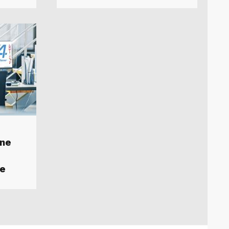
une
re