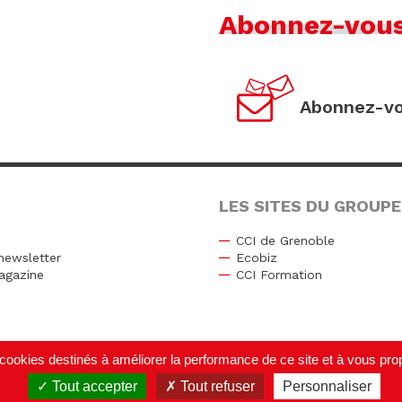
Abonnez-vou
Abonnez-vo
LES SITES DU GROUPE
CCI de Grenoble
newsletter
Ecobiz
agazine
CCI Formation
r
de cookies destinés à améliorer la performance de ce site et à vous p
Tout accepter
Tout refuser
Personnaliser