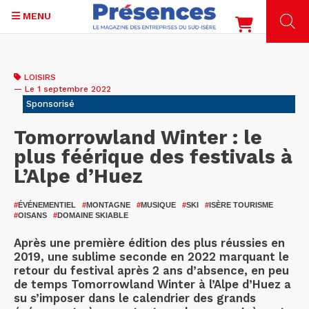
MENU
Aller
au
LOISIRS
contenu
— Le 1 septembre 2022
principal
Sponsorisé
Tomorrowland Winter : le
plus féérique des festivals à
L’Alpe d’Huez
#
ÉVÉNEMENTIEL
#
MONTAGNE
#
MUSIQUE
#
SKI
#
ISÈRE TOURISME
#
OISANS
#
DOMAINE SKIABLE
Après une première édition des plus réussies en
2019, une sublime seconde en 2022 marquant le
retour du festival après 2 ans d’absence, en peu
de temps Tomorrowland Winter à l’Alpe d’Huez a
su s’imposer dans le calendrier des grands