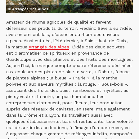
© Arrangés des Alpes
Amateur de rhums agricoles de qualité et fervent
défenseur des produits du terroir, Frédéric Seve a eu l’idée,
avec un ami antillais, d’associer au rhum des saveurs
alpines. Ainsi est née, l’été dernier, à Saint-Just-de-Claix,
la marque
Arrangés des Alpes
. L’idée des deux acolytes
est d’aromatiser ce spiritueux en provenance de
Guadeloupe avec des plantes et des fruits des montagnes.
Aujourd’hui, la marque compte quatre références déclinées
aux couleurs des pistes de ski : la verte, « Dahu », à base
de plantes alpines ; la bleue, « Prairie », à la menthe
poivrée et aux saveurs myrtilles ; la rouge, « Sous-bois »,
associant des fruits des bois, framboises et myrtilles, au
pin sylvestre ; la noire, un pur rhum blanc. Les
entrepreneurs distribuent, pour l’heure, leur production
auprès des réseaux de cavistes, en Isère, mais également
dans la Drôme et à Lyon. Ils travaillent aussi avec
quelques établissements, bars et restaurants. Leur volonté
est de sortir des collections, à l’image d’un parfumeur, en
élargissant chaque gamme de mélanges inédits, composés