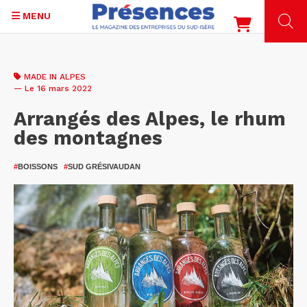
MENU
Aller
au
MADE IN ALPES
contenu
— Le 16 mars 2022
principal
Arrangés des Alpes, le rhum
des montagnes
#
BOISSONS
#
SUD GRÉSIVAUDAN