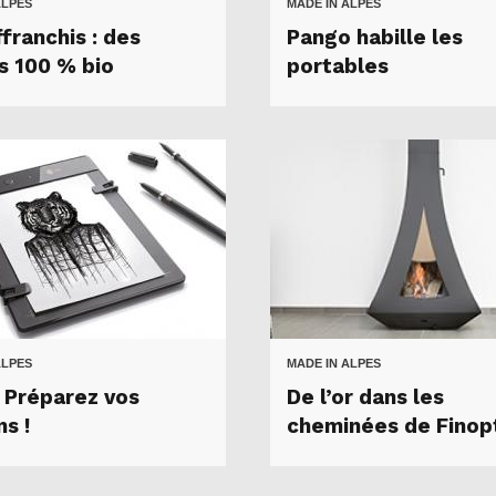
ALPES
MADE IN ALPES
franchis : des
Pango habille les
s 100 % bio
portables
ALPES
MADE IN ALPES
: Préparez vos
De l’or dans les
s !
cheminées de Finop