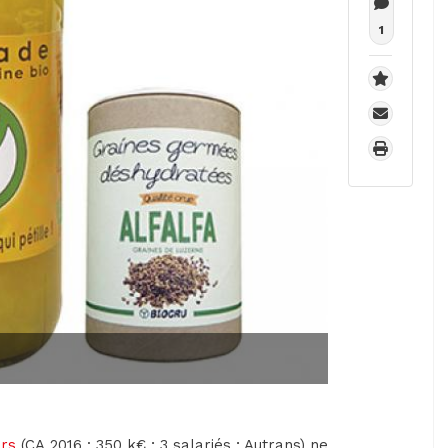
1
ors
(CA 2016 : 350 k€ ; 3 salariés ; Autrans) ne