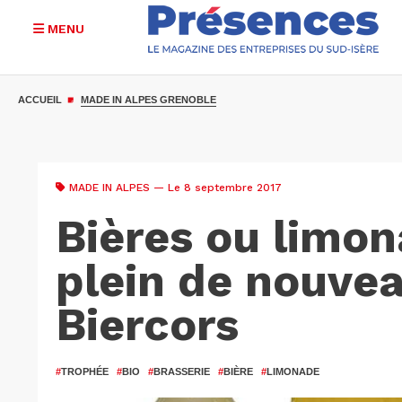
MENU
Aller
au
ACCUEIL
MADE IN ALPES GRENOBLE
contenu
principal
MADE IN ALPES
— Le 8 septembre 2017
Bières ou limon
plein de nouve
Biercors
#
TROPHÉE
#
BIO
#
BRASSERIE
#
BIÈRE
#
LIMONADE