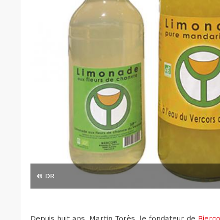
© DR
Depuis huit ans, Martin Torès, le fondateur de
Bierc