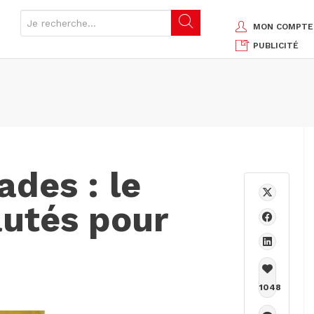
MON COMPTE
PUBLICITÉ
ades : le
autés pour
1048