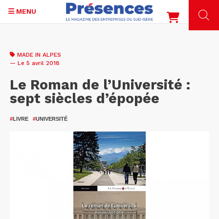
MENU
Aller
au
MADE IN ALPES
contenu
— Le 5 avril 2018
principal
Le Roman de l’Université :
sept siècles d’épopée
#
LIVRE
#
UNIVERSITÉ