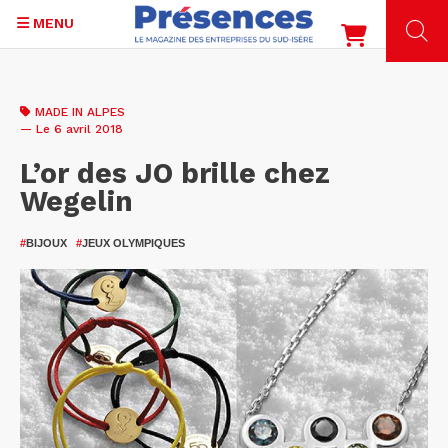
MENU
Aller
au
MADE IN ALPES
contenu
— Le 6 avril 2018
principal
L’or des JO brille chez
Wegelin
#
BIJOUX
#
JEUX OLYMPIQUES