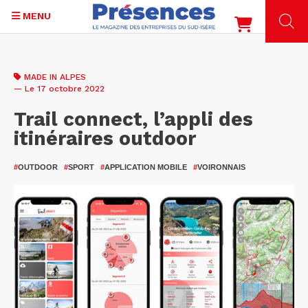
MENU
Aller
au
MADE IN ALPES
contenu
— Le 17 octobre 2022
principal
Trail connect, l’appli des
itinéraires outdoor
#
OUTDOOR
#
SPORT
#
APPLICATION MOBILE
#
VOIRONNAIS