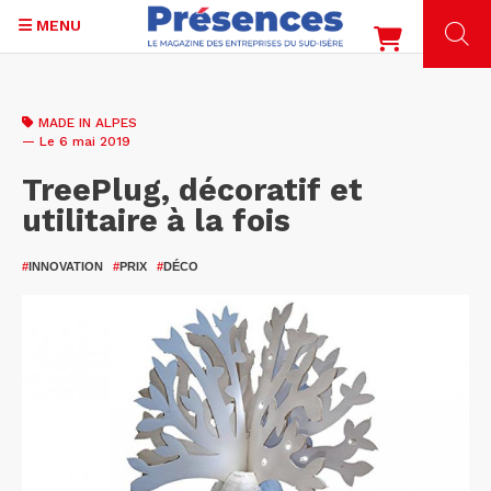
MENU
Aller
au
MADE IN ALPES
contenu
— Le 6 mai 2019
principal
TreePlug, décoratif et
utilitaire à la fois
#
INNOVATION
#
PRIX
#
DÉCO