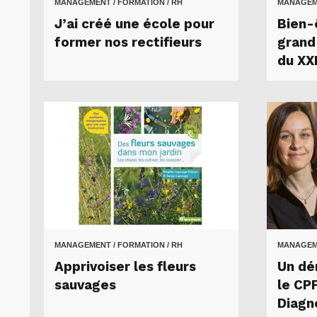
MANAGEMENT / FORMATION / RH
MANAGEME
J’ai créé une école pour
Bien-ê
former nos rectifieurs
grand
du XXI
MANAGEMENT / FORMATION / RH
MANAGEME
Apprivoiser les fleurs
Un dé
sauvages
le CP
Diagn