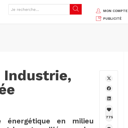
MON COMPTE
PUBLICITÉ
Industrie,
rée
775
té énergétique en milieu