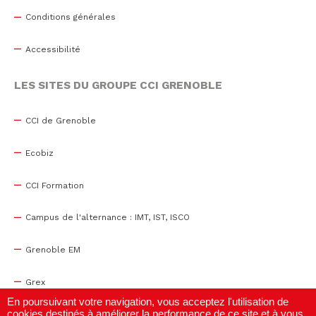
Conditions générales
Accessibilité
LES SITES DU GROUPE CCI GRENOBLE
CCI de Grenoble
Ecobiz
CCI Formation
Campus de l'alternance : IMT, IST, ISCO
Grenoble EM
Grex
En poursuivant votre navigation, vous acceptez l'utilisation de
cookies destinés à améliorer la performance de ce site et à vous
WTC Grenoble