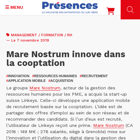
MENU
Aller
au
MANAGEMENT / FORMATION / RH
contenu
— Le 7 novembre 2019
principal
Mare Nostrum innove dans
la cooptation
#
INNOVATION
#
RESSOURCES HUMAINES
#
RECRUTEMENT
#
APPLICATION MOBILE
#
ACQUISITION
Le groupe
Mare Nostrum
, acteur de la gestion des
ressources humaines pour les PME, a acquis la start-up
suisse Linkeys. Celle-ci développe une application mobile
de recrutement basée sur la cooptation. L’idée est de
partager des offres d’emploi au sein de son réseau et de
recommander des candidats. Si l’un d’eux est recruté,
l’utilisateur de Linkeys reçoit une prime.
Mare Nostrum
(CA
2018 : 149 M€ ; 278 salariés, siège à Grenoble) mise sur
l’innovation et l’utilisation du digital dans la gestion des