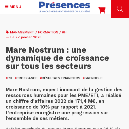
MENU
Aller
au
MANAGEMENT / FORMATION / RH
contenu
— Le 27 janvier 2023
principal
Mare Nostrum : une
dynamique de croissance
sur tous les secteurs
#
RH
#
CROISSANCE
#
RÉSULTATS FINANCIERS
#
GRENOBLE
Mare Nostrum, expert innovant de la gestion des
ressources humaines pour les PME/ETI, a réalisé
un chiffre d’affaires 2022 de 171,4 M€, en
croissance de 10% par rapport à 2021.
L’entreprise enregistre une progression sur
l’ensemble de ses métiers.
Activité principale du groupe Mare Nostrum avec 86 % du