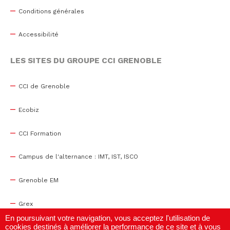
Conditions générales
Accessibilité
LES SITES DU GROUPE CCI GRENOBLE
CCI de Grenoble
Ecobiz
CCI Formation
Campus de l'alternance : IMT, IST, ISCO
Grenoble EM
Grex
En poursuivant votre navigation, vous acceptez l'utilisation de
cookies destinés à améliorer la performance de ce site et à vous
WTC Grenoble