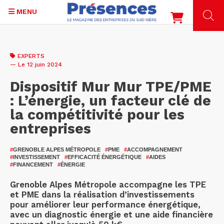
MENU
Aller
au
EXPERTS
contenu
— Le 12 juin 2024
principal
Dispositif Mur Mur TPE/PME
: L’énergie, un facteur clé de
la compétitivité pour les
entreprises
#
GRENOBLE ALPES MÉTROPOLE
#
PME
#
ACCOMPAGNEMENT
#
INVESTISSEMENT
#
EFFICACITÉ ÉNERGÉTIQUE
#
AIDES
#
FINANCEMENT
#
ÉNERGIE
Grenoble Alpes Métropole accompagne les TPE
et PME dans la réalisation d’investissements
pour améliorer leur performance énergétique,
avec un diagnostic énergie et une aide financière