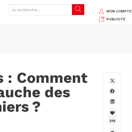
MON COMPTE
PUBLICITÉ
s : Comment
bauche des
iers ?
316