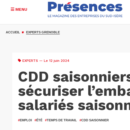
MENU
Aller
au
ACCUEIL
EXPERTS GRENOBLE
contenu
principal
EXPERTS
— Le 12 juin 2024
CDD saisonnier
sécuriser l’em
salariés saisonn
#
EMPLOI
#
ÉTÉ
#
TEMPS DE TRAVAIL
#
CDD SAISONNIER