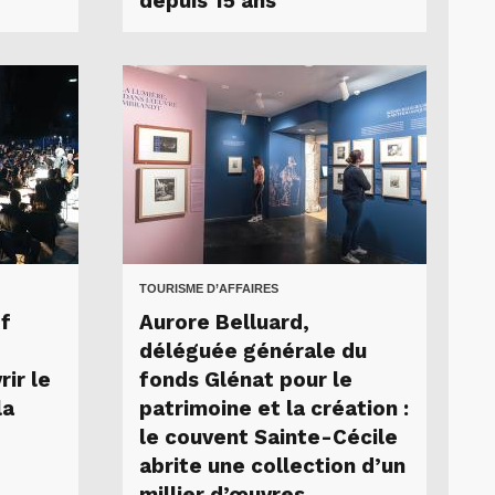
depuis 15 ans
TOURISME D’AFFAIRES
ef
Aurore Belluard,
déléguée générale du
rir le
fonds Glénat pour le
la
patrimoine et la création :
le couvent Sainte-Cécile
abrite une collection d’un
millier d’œuvres