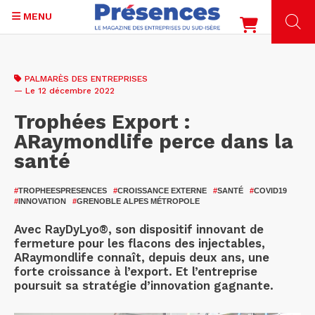
MENU
Aller
au
PALMARÈS DES ENTREPRISES
contenu
— Le 12 décembre 2022
principal
Trophées Export :
ARaymondlife perce dans la
santé
#
TROPHEESPRESENCES
#
CROISSANCE EXTERNE
#
SANTÉ
#
COVID19
#
INNOVATION
#
GRENOBLE ALPES MÉTROPOLE
Avec RayDyLyo®, son dispositif innovant de
fermeture pour les flacons des injectables,
ARaymondlife connaît, depuis deux ans, une
forte croissance à l’export. Et l’entreprise
poursuit sa stratégie d’innovation gagnante.