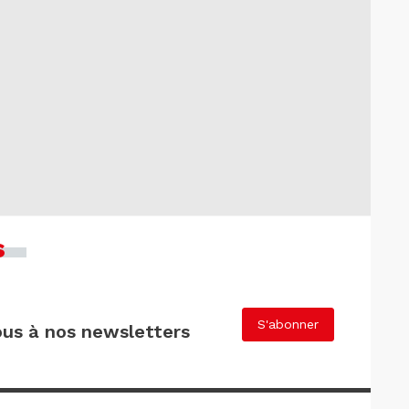
s
S'abonner
us à nos newsletters