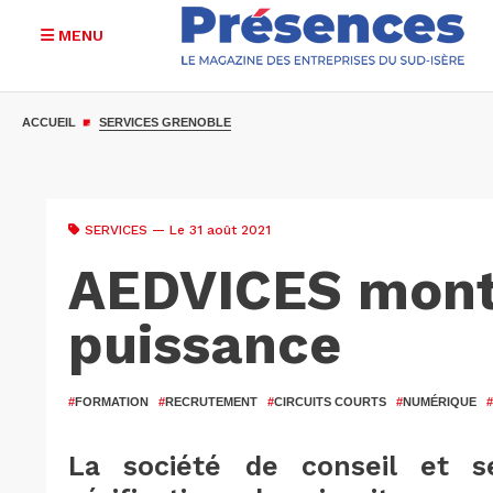
MENU
Aller
au
ACCUEIL
SERVICES GRENOBLE
contenu
principal
SERVICES
— Le 31 août 2021
AEDVICES mont
puissance
#
FORMATION
#
RECRUTEMENT
#
CIRCUITS COURTS
#
NUMÉRIQUE
#
La société de conseil et s