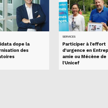
SERVICES
idata dope la
Participer à l'effort
nisation des
d'urgence en Entrep
atoires
amie ou Mécène de
l'Unicef