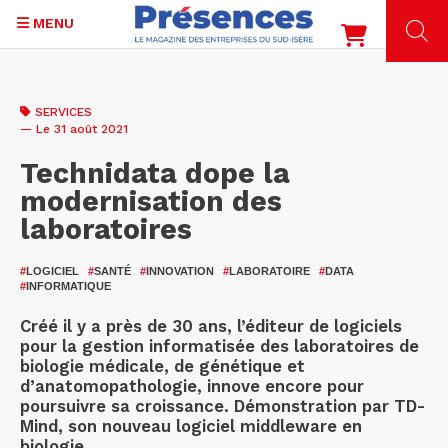
MENU
Aller
au
SERVICES
contenu
— Le 31 août 2021
principal
Technidata dope la
modernisation des
laboratoires
#
LOGICIEL
#
SANTÉ
#
INNOVATION
#
LABORATOIRE
#
DATA
#
INFORMATIQUE
Créé il y a près de 30 ans, l’éditeur de logiciels
pour la gestion informatisée des laboratoires de
biologie médicale, de génétique et
d’anatomopathologie, innove encore pour
poursuivre sa croissance. Démonstration par TD-
Mind, son nouveau logiciel middleware en
biologie.