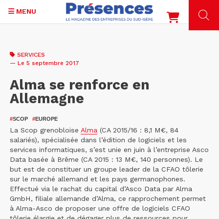
MENU
Aller
au
SERVICES
contenu
— Le 5 septembre 2017
principal
Alma se renforce en
Allemagne
#
SCOP
#
EUROPE
La Scop grenobloise
Alma
(CA 2015/16 : 8,1 M€, 84
salariés), spécialisée dans l’édition de logiciels et les
services informatiques, s’est unie en juin à l’entreprise Asco
Data basée à Brême (CA 2015 : 13 M€, 140 personnes). Le
but est de constituer un groupe leader de la CFAO tôlerie
sur le marché allemand et les pays germanophones.
Effectué via le rachat du capital d’Asco Data par Alma
GmbH, filiale allemande d’Alma, ce rapprochement permet
à Alma-Asco de proposer une offre de logiciels CFAO
tôlerie élargie et de dégager plus de ressources pour