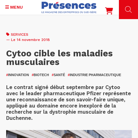
MENU
Aller
au
SERVICES
contenu
— Le 14 novembre 2018
principal
Cytoo cible les maladies
musculaires
#
INNOVATION
#
BIOTECH
#
SANTÉ
#
INDUSTRIE PHARMACEUTIQUE
Le contrat signé début septembre par Cytoo
avec le leader pharmaceutique Pfizer représente
une reconnaissance de son savoir-faire unique,
appliqué au domaine encore inexploré de la
recherche sur la dystrophie musculaire de
Duchenne.