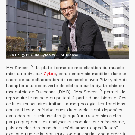
Luc Selig, PDG de Cytoo © J.-M. Blache
TM
MyoScreen
, la plate-forme de modélisation du muscle
mise au point par
Cytoo
, sera désormais modifiée dans le
cadre de sa collaboration de recherche avec Pfizer, afin de
l’adapter à la découverte de cibles pour la dystrophie ou
TM
myopathie de Duchenne (DMD). “MyoScreen
permet de
reproduire le muscle du patient à partir d’une biopsie. Ces
cellules musculaires imitant la morphologie, les fonctions
contractiles et métaboliques du muscle, sont déposées
dans des puits minuscules (jusqu’à 10 000 minimuscles
par plaque) pour les analyser et moduler leur mécanisme,
puis déceler des candidats médicaments spécifiques”
explique Luc Selig, son PDG. Ce partenariat vise à créer à