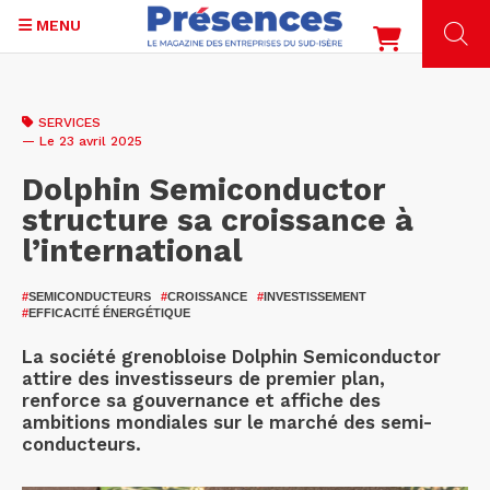
MENU
Aller
au
SERVICES
contenu
— Le 23 avril 2025
principal
Dolphin Semiconductor
structure sa croissance à
l’international
#
SEMICONDUCTEURS
#
CROISSANCE
#
INVESTISSEMENT
#
EFFICACITÉ ÉNERGÉTIQUE
La société grenobloise Dolphin Semiconductor
attire des investisseurs de premier plan,
renforce sa gouvernance et affiche des
ambitions mondiales sur le marché des semi-
conducteurs.