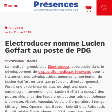
MENU
Aller
au
SERVICES
contenu
— Le 13 mai 2025
principal
Electroducer nomme Lucien
Goffart au poste de PDG
#
NOMINATION
#
SANTÉ
La medtech grenobloise
Electroducer
, spécialisée dans le
développement de
dispositifs médicaux innovants
pour le
traitement des valvulopathies, annonce la nomination de
Lucien Goffart en tant que président-directeur général.
Fort d'une expérience de plus de vingt ans dans la
cardiologie interventionnelle, Lucien Goffart a occupé des
postes clés chez des leaders du secteur tels que Johnson
& Johnson, Abbott Vascular, Volcano Corporation, Stentys,
Mitralign Inc., Opsens Inc., Boston Scientific et Robocath.
Il avait rejoint Electroducer en 2018, apportant son