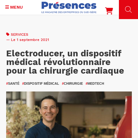
MENU
Aller
au
SERVICES
contenu
— Le 1 septembre 2021
principal
Electroducer, un dispositif
médical révolutionnaire
pour la chirurgie cardiaque
#
SANTÉ
#
DISPOSITIF MÉDICAL
#
CHIRURGIE
#
MEDTECH