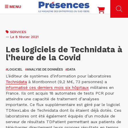
MENU
Aller
au
SERVICES
contenu
— Le 8 février 2021
principal
Les logiciels de Technidata à
l’heure de la Covid
#
LOGICIEL
#
ANALYSE DE DONNÉES
#
DATA
L’éditeur de systèmes d’information pour laboratoires
Technidata
à Montbonnot (9,2 M€, 73 personnes) a
informatisé ces derniers mois six hôpitaux
militaires en
France. Ils ont acquis 18 automates de tests PCR pour
atteindre une capacité de traitement d’analyses
importante. Ce flux supplémentaire est géré par le logiciel
TDNexLabs de Technidata dont ils étaient déjà dotés. Ces
laboratoires ont été également équipés d’un module de
serveur de résultats TDPatient permettant aux patients de
télécharger directement leurs propres résultats en temps