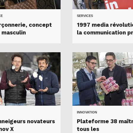
CE
SERVICES
rçonnerie, concept
1997 media révolut
 masculin
la communication p
INNOVATION
nneigeurs novateurs
Plateforme 38 maîtr
nov X
tous les