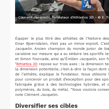
Clément Jacquelin, fondateur d’Athletics 3D - © E. 
Équiper le plus titré des athlètes de l’histoire d
Einar Bjoerndalen, n’est pas un mince exploit. C’es
Jacquelin. Ancien champion du monde junior de bia
carabine sur mesure qui a su séduire les sportifs l
et Simon Fourcade, ainsi qu’Émilien Jacquelin, son f
“
Athletics 3D
repose sur trois axes : la dimension te
la dimension potentielle, c’est-à-dire la façon dont
de l’athlète, explique le fondateur. Nous utilison
pour concevoir un produit d’exception pour des spor
fabriquée grâce à des technologies hybrides, et 
polymères, du bois, du métal. “Nous voulons conse
note Clément Jacquelin.
Diversifier ses cibles