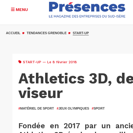
MENU
Aller
au
ACCUEIL
TENDANCES GRENOBLE
START-UP
contenu
principal
START-UP
— Le 8 février 2018
Athletics 3D, de
viseur
#
MATÉRIEL DE SPORT
#
JEUX OLYMPIQUES
#
SPORT
Fondée en 2017 par un ancie