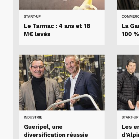
START-UP
COMMER
Le Tarmac : 4 ans et 18
La Ga
M€ levés
100 %
INDUSTRIE
START-UP
Gueripel, une
Les e
diversification réussie
d’Alpi