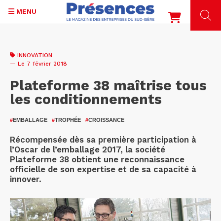
MENU
Aller
au
INNOVATION
contenu
— Le 7 février 2018
principal
Plateforme 38 maîtrise tous
les conditionnements
#
EMBALLAGE
#
TROPHÉE
#
CROISSANCE
Récompensée dès sa première participation à
l’Oscar de l’emballage 2017, la société
Plateforme 38 obtient une reconnaissance
officielle de son expertise et de sa capacité à
innover.