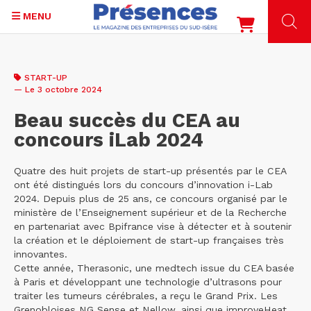
MENU
Aller
au
START-UP
contenu
— Le 3 octobre 2024
principal
Beau succès du CEA au
concours iLab 2024
Quatre des huit projets de start-up présentés par le CEA
ont été distingués lors du concours d’innovation i-Lab
2024. Depuis plus de 25 ans, ce concours organisé par le
ministère de l’Enseignement supérieur et de la Recherche
en partenariat avec Bpifrance vise à détecter et à soutenir
la création et le déploiement de start-up françaises très
innovantes.
Cette année, Therasonic, une medtech issue du CEA basée
à Paris et développant une technologie d’ultrasons pour
traiter les tumeurs cérébrales, a reçu le Grand Prix. Les
Grenobloises NG Sense et Nellow, ainsi que improveHeat