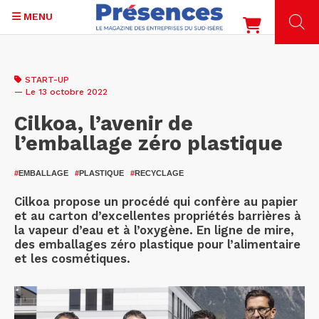
MENU
Aller
au
START-UP
contenu
— Le 13 octobre 2022
principal
Cilkoa, l’avenir de
l’emballage zéro plastique
#
EMBALLAGE
#
PLASTIQUE
#
RECYCLAGE
Cilkoa propose un procédé qui confère au papier
et au carton d’excellentes propriétés barrières à
la vapeur d’eau et à l’oxygène. En ligne de mire,
des emballages zéro plastique pour l’alimentaire
et les cosmétiques.