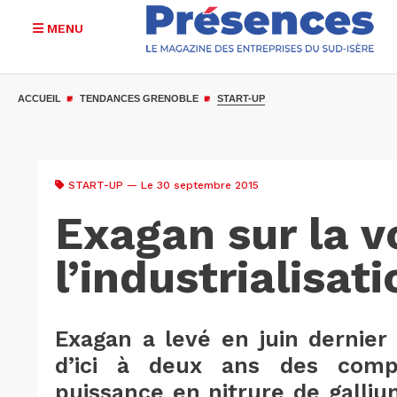
MENU
Aller
au
ACCUEIL
TENDANCES GRENOBLE
START-UP
contenu
principal
START-UP
— Le 30 septembre 2015
Exagan sur la v
l’industrialisati
Exagan a levé en juin dernier 
d’ici à deux ans des comp
puissance en nitrure de galliu