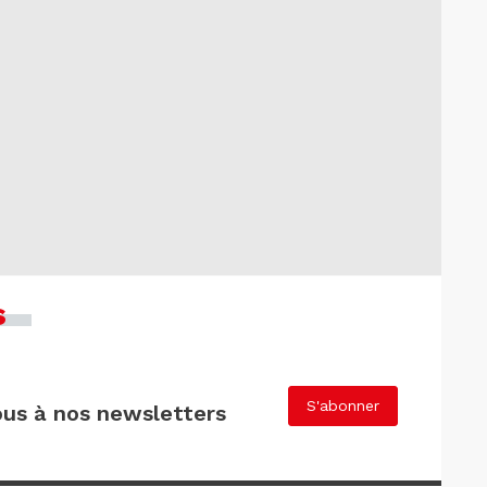
s
S'abonner
us à nos newsletters