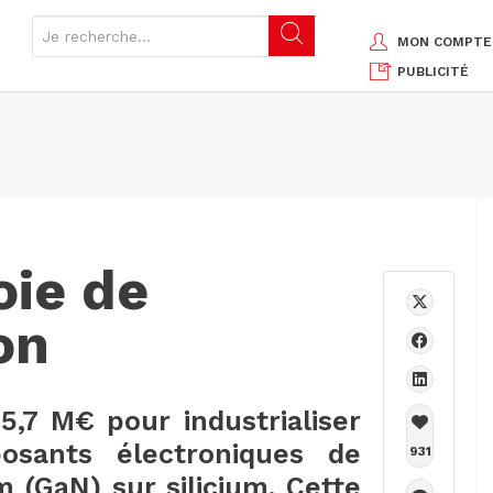
MON COMPTE
PUBLICITÉ
oie de
on
5,7 M€ pour industrialiser
osants électroniques de
931
m (GaN) sur silicium. Cette